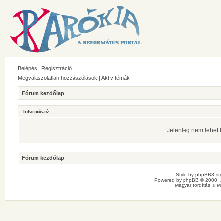
Belépés
Regisztráció
Megválaszolatlan hozzászólások
|
Aktív témák
Fórum kezdőlap
Információ
Jelenleg nem lehet l
Fórum kezdőlap
Style by
phpBB3 sty
Powered by
phpBB
© 2000, 
Magyar fordítás ©
M