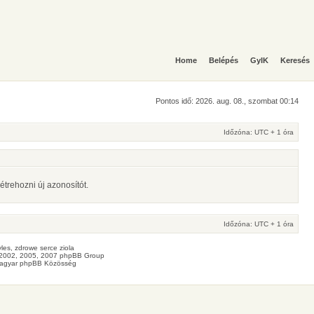
Home
Belépés
GyIK
Keresés
Pontos idő: 2026. aug. 08., szombat 00:14
Időzóna: UTC + 1 óra
étrehozni új azonosítót.
Időzóna: UTC + 1 óra
les
, zdrowe
serce
ziola
2002, 2005, 2007 phpBB Group
agyar phpBB Közösség