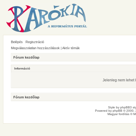
Belépés
Regisztráció
Megválaszolatlan hozzászólások
|
Aktív témák
Fórum kezdőlap
Információ
Jelenleg nem lehet l
Fórum kezdőlap
Style by
phpBB3 sty
Powered by
phpBB
© 2000, 
Magyar fordítás ©
M