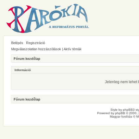
Belépés
Regisztráció
Megválaszolatlan hozzászólások
|
Aktív témák
Fórum kezdőlap
Információ
Jelenleg nem lehet l
Fórum kezdőlap
Style by
phpBB3 sty
Powered by
phpBB
© 2000, 
Magyar fordítás ©
M