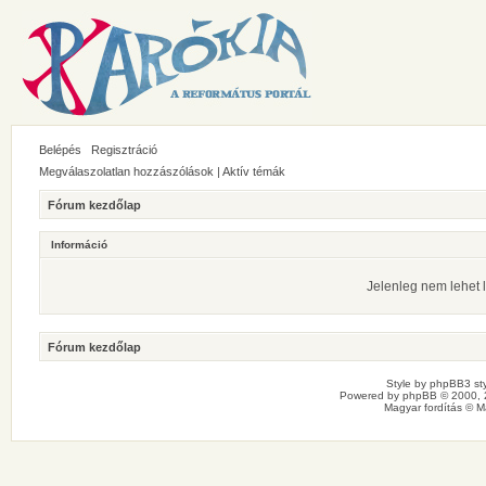
Belépés
Regisztráció
Megválaszolatlan hozzászólások
|
Aktív témák
Fórum kezdőlap
Információ
Jelenleg nem lehet l
Fórum kezdőlap
Style by
phpBB3 sty
Powered by
phpBB
© 2000, 
Magyar fordítás ©
M