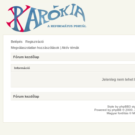
Belépés
Regisztráció
Megválaszolatlan hozzászólások
|
Aktív témák
Fórum kezdőlap
Információ
Jelenleg nem lehet l
Fórum kezdőlap
Style by
phpBB3 sty
Powered by
phpBB
© 2000, 
Magyar fordítás ©
M