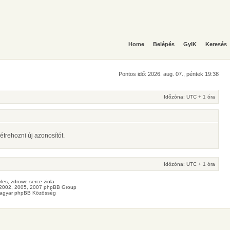
Home
Belépés
GyIK
Keresés
Pontos idő: 2026. aug. 07., péntek 19:38
Időzóna: UTC + 1 óra
étrehozni új azonosítót.
Időzóna: UTC + 1 óra
les
, zdrowe
serce
ziola
2002, 2005, 2007 phpBB Group
agyar phpBB Közösség