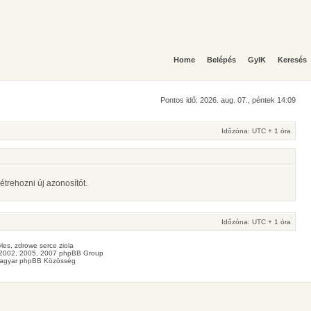
Home
Belépés
GyIK
Keresés
Pontos idő: 2026. aug. 07., péntek 14:09
Időzóna: UTC + 1 óra
étrehozni új azonosítót.
Időzóna: UTC + 1 óra
les
, zdrowe
serce
ziola
2002, 2005, 2007 phpBB Group
agyar phpBB Közösség