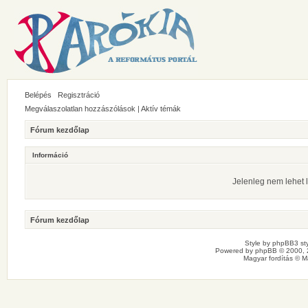
Belépés
Regisztráció
Megválaszolatlan hozzászólások
|
Aktív témák
Fórum kezdőlap
Információ
Jelenleg nem lehet l
Fórum kezdőlap
Style by
phpBB3 sty
Powered by
phpBB
© 2000, 
Magyar fordítás ©
M