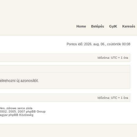
Home
Belépés
GyIK
Keresés
Pontos idő: 2026. aug. 06., csütörtök 00:08
Időzóna: UTC + 1 óra
étrehozni új azonosítót.
Időzóna: UTC + 1 óra
les
, zdrowe
serce
ziola
2002, 2005, 2007 phpBB Group
agyar phpBB Közösség