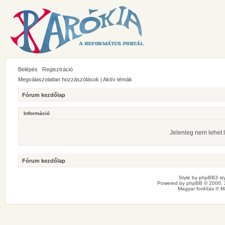
Belépés
Regisztráció
Megválaszolatlan hozzászólások
|
Aktív témák
Fórum kezdőlap
Információ
Jelenleg nem lehet l
Fórum kezdőlap
Style by
phpBB3 sty
Powered by
phpBB
© 2000, 
Magyar fordítás ©
M