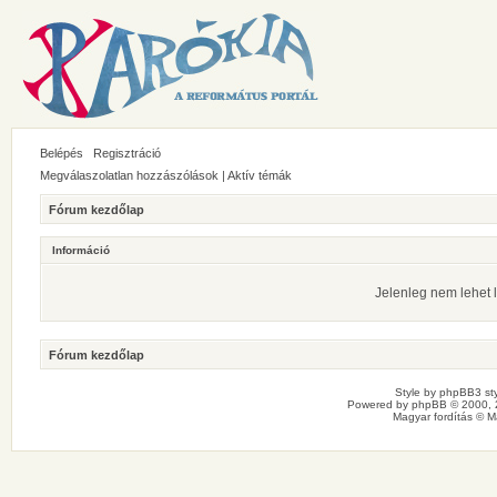
Belépés
Regisztráció
Megválaszolatlan hozzászólások
|
Aktív témák
Fórum kezdőlap
Információ
Jelenleg nem lehet l
Fórum kezdőlap
Style by
phpBB3 sty
Powered by
phpBB
© 2000, 
Magyar fordítás ©
M