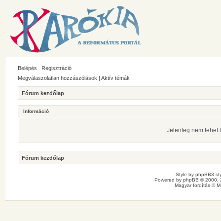
Belépés
Regisztráció
Megválaszolatlan hozzászólások
|
Aktív témák
Fórum kezdőlap
Információ
Jelenleg nem lehet l
Fórum kezdőlap
Style by
phpBB3 sty
Powered by
phpBB
© 2000, 
Magyar fordítás ©
M