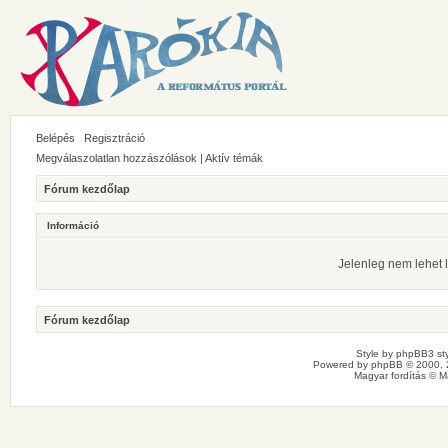
Belépés
Regisztráció
Megválaszolatlan hozzászólások
|
Aktív témák
Fórum kezdőlap
Információ
Jelenleg nem lehet l
Fórum kezdőlap
Style by
phpBB3 sty
Powered by
phpBB
© 2000, 
Magyar fordítás ©
M