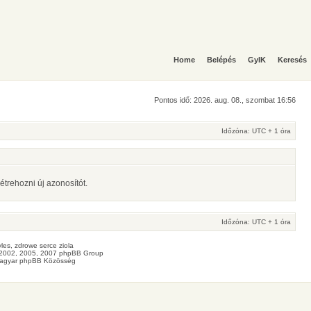
Home
Belépés
GyIK
Keresés
Pontos idő: 2026. aug. 08., szombat 16:56
Időzóna: UTC + 1 óra
étrehozni új azonosítót.
Időzóna: UTC + 1 óra
les
, zdrowe
serce
ziola
2002, 2005, 2007 phpBB Group
agyar phpBB Közösség