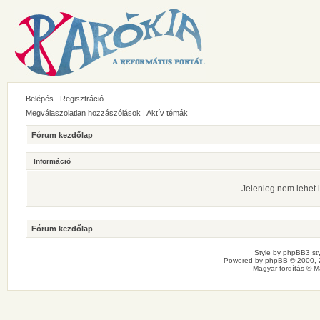
Belépés
Regisztráció
Megválaszolatlan hozzászólások
|
Aktív témák
Fórum kezdőlap
Információ
Jelenleg nem lehet l
Fórum kezdőlap
Style by
phpBB3 sty
Powered by
phpBB
© 2000, 
Magyar fordítás ©
M