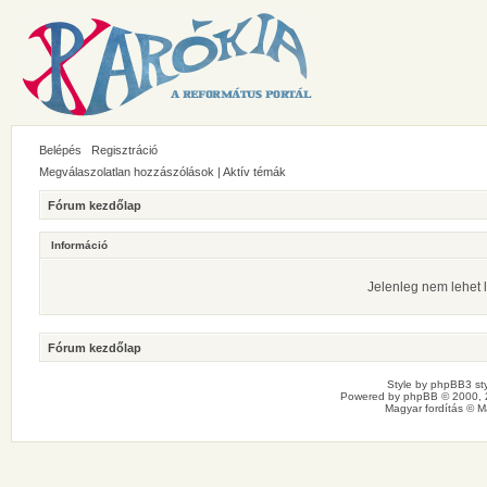
Belépés
Regisztráció
Megválaszolatlan hozzászólások
|
Aktív témák
Fórum kezdőlap
Információ
Jelenleg nem lehet l
Fórum kezdőlap
Style by
phpBB3 sty
Powered by
phpBB
© 2000, 
Magyar fordítás ©
M