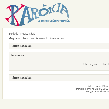
Belépés
Regisztráció
Megválaszolatlan hozzászólások
|
Aktív témák
Fórum kezdőlap
Információ
Jelenleg nem lehet l
Fórum kezdőlap
Style by
phpBB3 sty
Powered by
phpBB
© 2000, 
Magyar fordítás ©
M