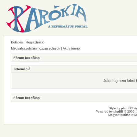
Belépés
Regisztráció
Megválaszolatlan hozzászólások
|
Aktív témák
Fórum kezdőlap
Információ
Jelenleg nem lehet l
Fórum kezdőlap
Style by
phpBB3 sty
Powered by
phpBB
© 2000, 
Magyar fordítás ©
M