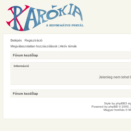
Belépés
Regisztráció
Megválaszolatlan hozzászólások
|
Aktív témák
Fórum kezdőlap
Információ
Jelenleg nem lehet l
Fórum kezdőlap
Style by
phpBB3 sty
Powered by
phpBB
© 2000, 
Magyar fordítás ©
M