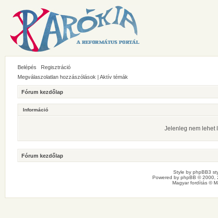
Belépés
Regisztráció
Megválaszolatlan hozzászólások
|
Aktív témák
Fórum kezdőlap
Információ
Jelenleg nem lehet l
Fórum kezdőlap
Style by
phpBB3 sty
Powered by
phpBB
© 2000, 
Magyar fordítás ©
M