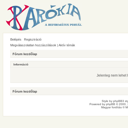
Belépés
Regisztráció
Megválaszolatlan hozzászólások
|
Aktív témák
Fórum kezdőlap
Információ
Jelenleg nem lehet l
Fórum kezdőlap
Style by
phpBB3 sty
Powered by
phpBB
© 2000, 
Magyar fordítás ©
M