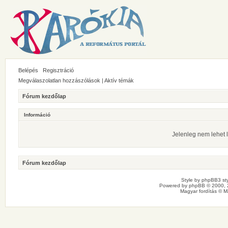
Belépés
Regisztráció
Megválaszolatlan hozzászólások
|
Aktív témák
Fórum kezdőlap
Információ
Jelenleg nem lehet l
Fórum kezdőlap
Style by
phpBB3 sty
Powered by
phpBB
© 2000, 
Magyar fordítás ©
M