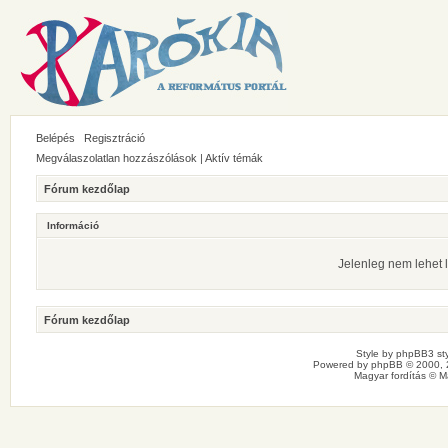
Belépés
Regisztráció
Megválaszolatlan hozzászólások
|
Aktív témák
Fórum kezdőlap
Információ
Jelenleg nem lehet l
Fórum kezdőlap
Style by
phpBB3 sty
Powered by
phpBB
© 2000, 
Magyar fordítás ©
M