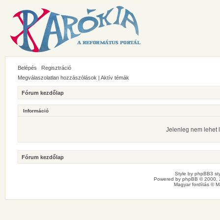
Belépés
Regisztráció
Megválaszolatlan hozzászólások
|
Aktív témák
Fórum kezdőlap
Információ
Jelenleg nem lehet l
Fórum kezdőlap
Style by
phpBB3 sty
Powered by
phpBB
© 2000, 
Magyar fordítás ©
M