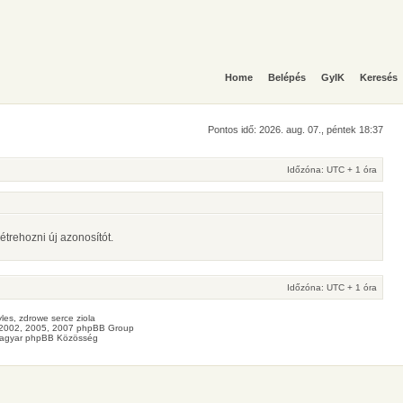
Home
Belépés
GyIK
Keresés
Pontos idő: 2026. aug. 07., péntek 18:37
Időzóna: UTC + 1 óra
étrehozni új azonosítót.
Időzóna: UTC + 1 óra
les
, zdrowe
serce
ziola
2002, 2005, 2007 phpBB Group
agyar phpBB Közösség