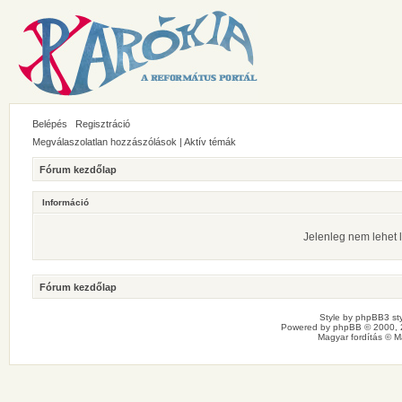
Belépés
Regisztráció
Megválaszolatlan hozzászólások
|
Aktív témák
Fórum kezdőlap
Információ
Jelenleg nem lehet l
Fórum kezdőlap
Style by
phpBB3 sty
Powered by
phpBB
© 2000, 
Magyar fordítás ©
M