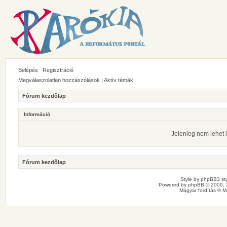
Belépés
Regisztráció
Megválaszolatlan hozzászólások
|
Aktív témák
Fórum kezdőlap
Információ
Jelenleg nem lehet l
Fórum kezdőlap
Style by
phpBB3 sty
Powered by
phpBB
© 2000, 
Magyar fordítás ©
M