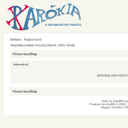
Belépés
Regisztráció
Megválaszolatlan hozzászólások
|
Aktív témák
Fórum kezdőlap
Információ
Jelenleg nem lehet l
Fórum kezdőlap
Style by
phpBB3 sty
Powered by
phpBB
© 2000, 
Magyar fordítás ©
M