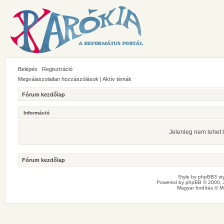
Belépés
Regisztráció
Megválaszolatlan hozzászólások
|
Aktív témák
Fórum kezdőlap
Információ
Jelenleg nem lehet l
Fórum kezdőlap
Style by
phpBB3 sty
Powered by
phpBB
© 2000, 
Magyar fordítás ©
M