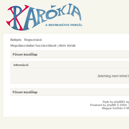
Belépés
Regisztráció
Megválaszolatlan hozzászólások
|
Aktív témák
Fórum kezdőlap
Információ
Jelenleg nem lehet l
Fórum kezdőlap
Style by
phpBB3 sty
Powered by
phpBB
© 2000, 
Magyar fordítás ©
M