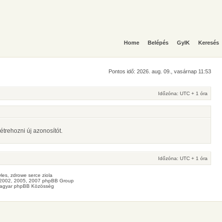
Home
Belépés
GyIK
Keresés
Pontos idő: 2026. aug. 09., vasárnap 11:53
Időzóna: UTC + 1 óra
étrehozni új azonosítót.
Időzóna: UTC + 1 óra
les
, zdrowe
serce
ziola
2002, 2005, 2007 phpBB Group
agyar phpBB Közösség