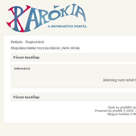
Belépés
Regisztráció
Megválaszolatlan hozzászólások
|
Aktív témák
Fórum kezdőlap
Információ
Jelenleg nem lehet l
Fórum kezdőlap
Style by
phpBB3 sty
Powered by
phpBB
© 2000, 
Magyar fordítás ©
M