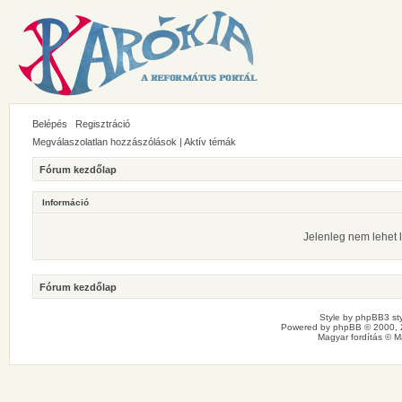
Belépés
Regisztráció
Megválaszolatlan hozzászólások
|
Aktív témák
Fórum kezdőlap
Információ
Jelenleg nem lehet l
Fórum kezdőlap
Style by
phpBB3 sty
Powered by
phpBB
© 2000, 
Magyar fordítás ©
M