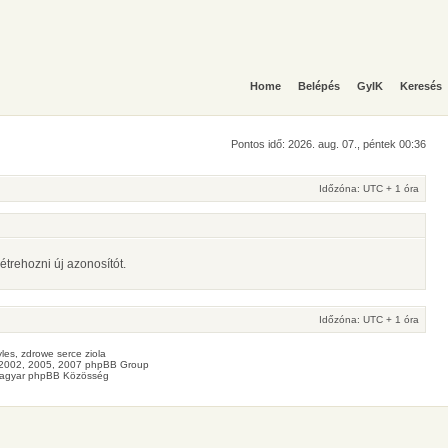
Home
Belépés
GyIK
Keresés
Pontos idő: 2026. aug. 07., péntek 00:36
Időzóna: UTC + 1 óra
étrehozni új azonosítót.
Időzóna: UTC + 1 óra
les
, zdrowe
serce
ziola
2002, 2005, 2007 phpBB Group
agyar phpBB Közösség