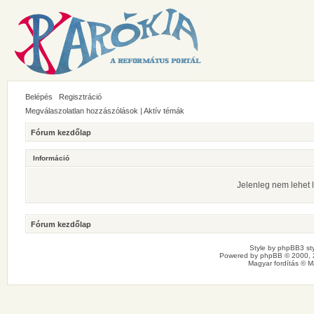
Belépés
Regisztráció
Megválaszolatlan hozzászólások
|
Aktív témák
Fórum kezdőlap
Információ
Jelenleg nem lehet l
Fórum kezdőlap
Style by
phpBB3 sty
Powered by
phpBB
© 2000, 
Magyar fordítás ©
M