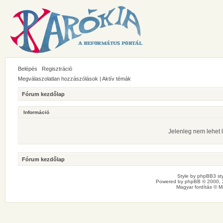
Belépés
Regisztráció
Megválaszolatlan hozzászólások
|
Aktív témák
Fórum kezdőlap
Információ
Jelenleg nem lehet l
Fórum kezdőlap
Style by
phpBB3 sty
Powered by
phpBB
© 2000, 
Magyar fordítás ©
M