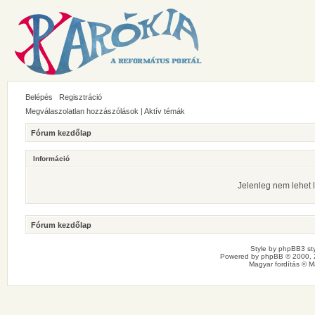
Belépés
Regisztráció
Megválaszolatlan hozzászólások
|
Aktív témák
Fórum kezdőlap
Információ
Jelenleg nem lehet l
Fórum kezdőlap
Style by
phpBB3 sty
Powered by
phpBB
© 2000, 
Magyar fordítás ©
M