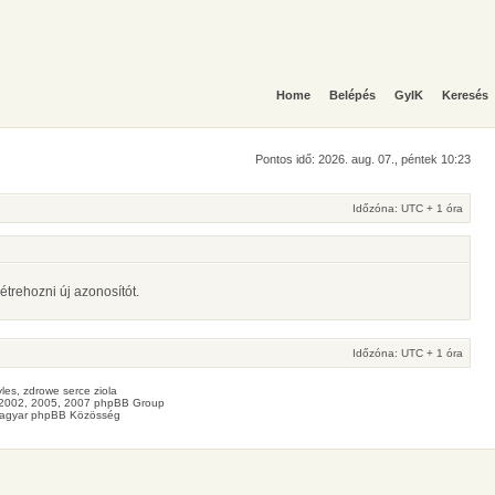
Home
Belépés
GyIK
Keresés
Pontos idő: 2026. aug. 07., péntek 10:23
Időzóna: UTC + 1 óra
étrehozni új azonosítót.
Időzóna: UTC + 1 óra
les
, zdrowe
serce
ziola
2002, 2005, 2007 phpBB Group
agyar phpBB Közösség