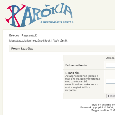
Belépés
Regisztráció
Megválaszolatlan hozzászólások
|
Aktív témák
Fórum kezdőlap
Jelszó
Felhasználónév:
E-mail cím:
Az azonosítódhoz tartozó e-
mail cím. Ha nem változtattad
meg a felhasználó
vezérlőpultban, akkor ez az,
amit a regisztrációkor
megadtál.
Style by
phpBB3 sty
Powered by
phpBB
© 2000, 
Magyar fordítás ©
M