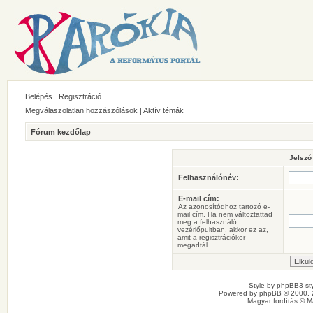
Belépés
Regisztráció
Megválaszolatlan hozzászólások
|
Aktív témák
Fórum kezdőlap
Jelszó
Felhasználónév:
E-mail cím:
Az azonosítódhoz tartozó e-
mail cím. Ha nem változtattad
meg a felhasználó
vezérlőpultban, akkor ez az,
amit a regisztrációkor
megadtál.
Style by
phpBB3 sty
Powered by
phpBB
© 2000, 
Magyar fordítás ©
M