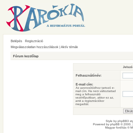
Belépés
Regisztráció
Megválaszolatlan hozzászólások
|
Aktív témák
Fórum kezdőlap
Jelszó
Felhasználónév:
E-mail cím:
Az azonosítódhoz tartozó e-
mail cím. Ha nem változtattad
meg a felhasználó
vezérlőpultban, akkor ez az,
amit a regisztrációkor
megadtál.
Style by
phpBB3 sty
Powered by
phpBB
© 2000, 
Magyar fordítás ©
M