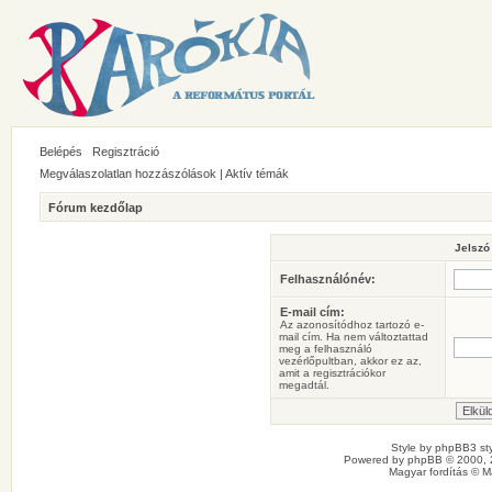
Belépés
Regisztráció
Megválaszolatlan hozzászólások
|
Aktív témák
Fórum kezdőlap
Jelszó
Felhasználónév:
E-mail cím:
Az azonosítódhoz tartozó e-
mail cím. Ha nem változtattad
meg a felhasználó
vezérlőpultban, akkor ez az,
amit a regisztrációkor
megadtál.
Style by
phpBB3 sty
Powered by
phpBB
© 2000, 
Magyar fordítás ©
M