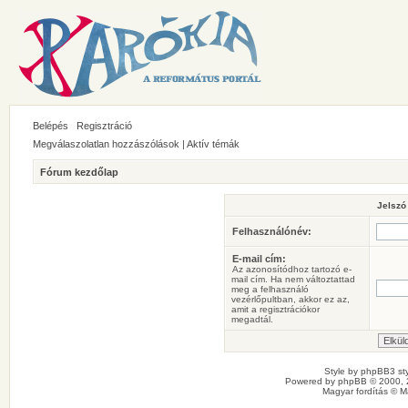
Belépés
Regisztráció
Megválaszolatlan hozzászólások
|
Aktív témák
Fórum kezdőlap
Jelszó
Felhasználónév:
E-mail cím:
Az azonosítódhoz tartozó e-
mail cím. Ha nem változtattad
meg a felhasználó
vezérlőpultban, akkor ez az,
amit a regisztrációkor
megadtál.
Style by
phpBB3 sty
Powered by
phpBB
© 2000, 
Magyar fordítás ©
M