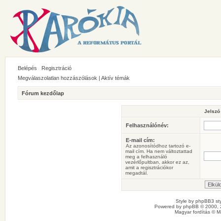
Belépés
Regisztráció
Megválaszolatlan hozzászólások
|
Aktív témák
Fórum kezdőlap
Jelszó
Felhasználónév:
E-mail cím:
Az azonosítódhoz tartozó e-
mail cím. Ha nem változtattad
meg a felhasználó
vezérlőpultban, akkor ez az,
amit a regisztrációkor
megadtál.
Style by
phpBB3 sty
Powered by
phpBB
© 2000, 
Magyar fordítás ©
M