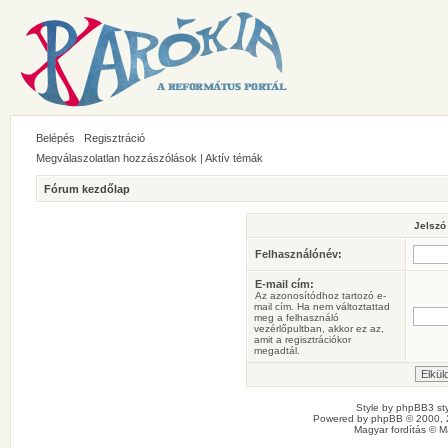
Belépés
Regisztráció
Megválaszolatlan hozzászólások
|
Aktív témák
Fórum kezdőlap
Jelszó
Felhasználónév:
E-mail cím:
Az azonosítódhoz tartozó e-
mail cím. Ha nem változtattad
meg a felhasználó
vezérlőpultban, akkor ez az,
amit a regisztrációkor
megadtál.
Style by
phpBB3 sty
Powered by
phpBB
© 2000, 
Magyar fordítás ©
M