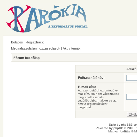
Belépés
Regisztráció
Megválaszolatlan hozzászólások
|
Aktív témák
Fórum kezdőlap
Jelszó
Felhasználónév:
E-mail cím:
Az azonosítódhoz tartozó e-
mail cím. Ha nem változtattad
meg a felhasználó
vezérlőpultban, akkor ez az,
amit a regisztrációkor
megadtál.
Style by
phpBB3 sty
Powered by
phpBB
© 2000, 
Magyar fordítás ©
M