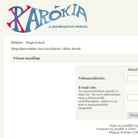
Belépés
Regisztráció
Megválaszolatlan hozzászólások
|
Aktív témák
Fórum kezdőlap
Jelszó
Felhasználónév:
E-mail cím:
Az azonosítódhoz tartozó e-
mail cím. Ha nem változtattad
meg a felhasználó
vezérlőpultban, akkor ez az,
amit a regisztrációkor
megadtál.
Style by
phpBB3 sty
Powered by
phpBB
© 2000, 
Magyar fordítás ©
M