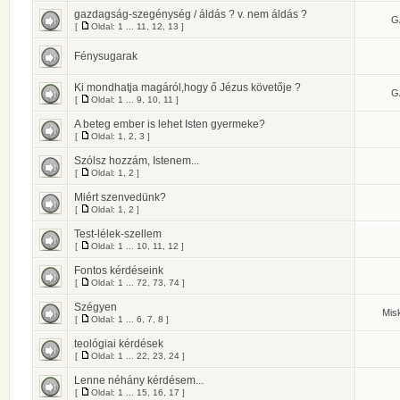
gazdagság-szegénység / áldás ? v. nem áldás ?
G
[
Oldal:
1
...
11
,
12
,
13
]
Fénysugarak
Ki mondhatja magáról,hogy ő Jézus követője ?
G
[
Oldal:
1
...
9
,
10
,
11
]
A beteg ember is lehet Isten gyermeke?
[
Oldal:
1
,
2
,
3
]
Szólsz hozzám, Istenem...
[
Oldal:
1
,
2
]
Miért szenvedünk?
[
Oldal:
1
,
2
]
Test-lélek-szellem
[
Oldal:
1
...
10
,
11
,
12
]
Fontos kérdéseink
[
Oldal:
1
...
72
,
73
,
74
]
Szégyen
Mis
[
Oldal:
1
...
6
,
7
,
8
]
teológiai kérdések
[
Oldal:
1
...
22
,
23
,
24
]
Lenne néhány kérdésem...
[
Oldal:
1
...
15
,
16
,
17
]