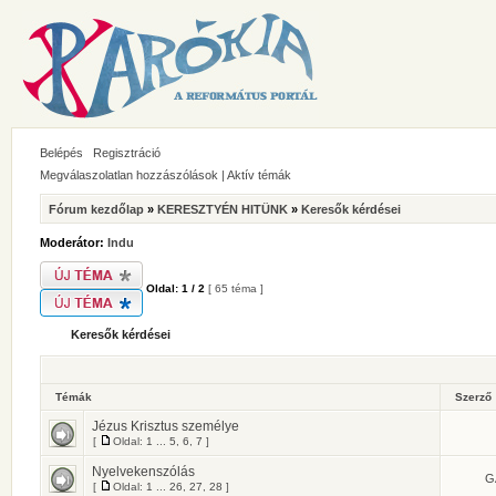
Belépés
Regisztráció
Megválaszolatlan hozzászólások
|
Aktív témák
Fórum kezdőlap
»
KERESZTYÉN HITÜNK
»
Keresők kérdései
Moderátor:
Indu
Oldal:
1
/
2
[ 65 téma ]
Keresők kérdései
Témák
Szerző
Jézus Krisztus személye
[
Oldal:
1
...
5
,
6
,
7
]
Nyelvekenszólás
G
[
Oldal:
1
...
26
,
27
,
28
]