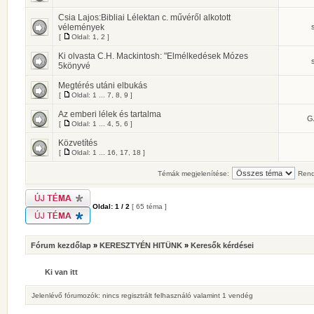
Csia Lajos:Bibliai Lélektan c. művéről alkotott
vélemények
[
Oldal:
1
,
2
]
Ki olvasta C.H. Mackintosh: "Elmélkedések Mózes
5könyvé
Megtérés utáni elbukás
[
Oldal:
1
...
7
,
8
,
9
]
Az emberi lélek és tartalma
G
[
Oldal:
1
...
4
,
5
,
6
]
Közvetítés
[
Oldal:
1
...
16
,
17
,
18
]
Témák megjelenítése:
Rend
Oldal:
1
/
2
[ 65 téma ]
Fórum kezdőlap
»
KERESZTYÉN HITÜNK
»
Keresők kérdései
Ki van itt
Jelenlévő fórumozók: nincs regisztrált felhasználó valamint 1 vendég