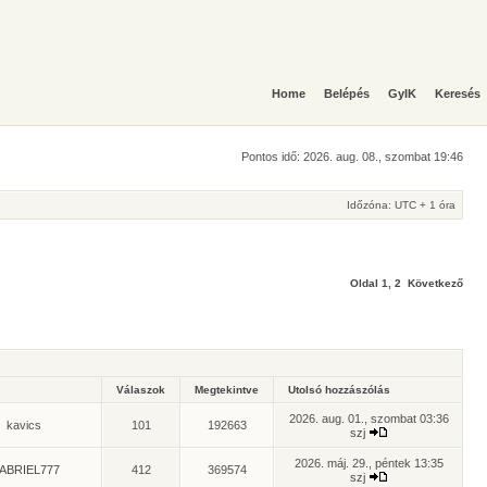
Home
Belépés
GyIK
Keresés
Pontos idő: 2026. aug. 08., szombat 19:46
Időzóna: UTC + 1 óra
Oldal
1
,
2
Következő
Válaszok
Megtekintve
Utolsó hozzászólás
2026. aug. 01., szombat 03:36
kavics
101
192663
szj
2026. máj. 29., péntek 13:35
ABRIEL777
412
369574
szj