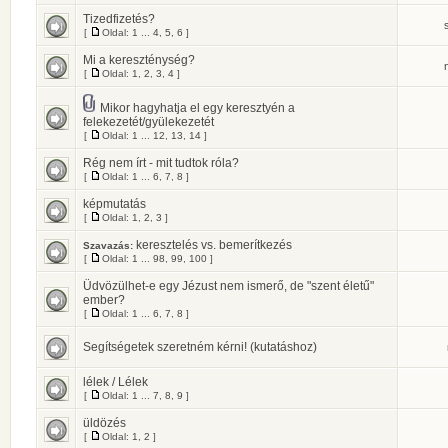
Tizedfizetés?
[
Oldal:
1
...
4
,
5
,
6
]
Mi a kereszténység?
[
Oldal:
1
,
2
,
3
,
4
]
Mikor hagyhatja el egy keresztyén a
felekezetét/gyülekezetét
[
Oldal:
1
...
12
,
13
,
14
]
Rég nem írt - mit tudtok róla?
[
Oldal:
1
...
6
,
7
,
8
]
képmutatás
[
Oldal:
1
,
2
,
3
]
keresztelés vs. bemerítkezés
Szavazás:
[
Oldal:
1
...
98
,
99
,
100
]
Üdvözülhet-e egy Jézust nem ismerő, de "szent életű"
ember?
[
Oldal:
1
...
6
,
7
,
8
]
Segítségetek szeretném kérni! (kutatáshoz)
lélek / Lélek
[
Oldal:
1
...
7
,
8
,
9
]
üldözés
[
Oldal:
1
,
2
]