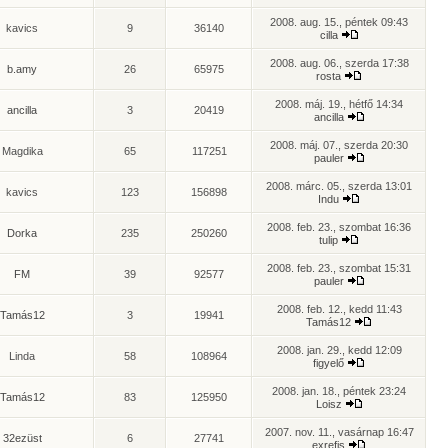
2008. aug. 15., péntek 09:43
kavics
9
36140
cilla
2008. aug. 06., szerda 17:38
b.amy
26
65975
rosta
2008. máj. 19., hétfő 14:34
ancilla
3
20419
ancilla
2008. máj. 07., szerda 20:30
Magdika
65
117251
pauler
2008. márc. 05., szerda 13:01
kavics
123
156898
Indu
2008. feb. 23., szombat 16:36
Dorka
235
250260
tulip
2008. feb. 23., szombat 15:31
FM
39
92577
pauler
2008. feb. 12., kedd 11:43
Tamás12
3
19941
Tamás12
2008. jan. 29., kedd 12:09
Linda
58
108964
figyelő
2008. jan. 18., péntek 23:24
Tamás12
83
125950
Loisz
2007. nov. 11., vasárnap 16:47
32ezüst
6
27741
exrefis