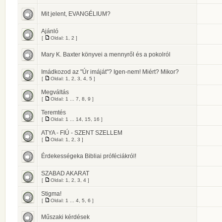
Mit jelent, EVANGÉLIUM?
Ajánló
[
Oldal:
1
,
2
]
Mary K. Baxter könyvei a mennyről és a pokolról
Imádkozod az "Úr imáját"? Igen-nem! Miért? Mikor?
[
Oldal:
1
,
2
,
3
,
4
,
5
]
Megváltás
[
Oldal:
1
...
7
,
8
,
9
]
Teremtés
[
Oldal:
1
...
14
,
15
,
16
]
ATYA - FIÚ - SZENT SZELLEM
[
Oldal:
1
,
2
,
3
]
Érdekességeka Bibliai próféciákról!
SZABAD AKARAT
[
Oldal:
1
,
2
,
3
,
4
]
Stigma!
[
Oldal:
1
...
4
,
5
,
6
]
Műszaki kérdések