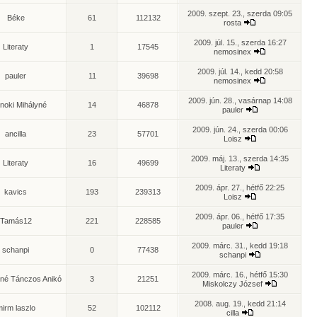
2009. szept. 23., szerda 09:05
Béke
61
112132
rosta
2009. júl. 15., szerda 16:27
Literaty
1
17545
nemosinex
2009. júl. 14., kedd 20:58
pauler
11
39698
nemosinex
2009. jún. 28., vasárnap 14:08
noki Mihályné
14
46878
pauler
2009. jún. 24., szerda 00:06
ancilla
23
57701
Loisz
2009. máj. 13., szerda 14:35
Literaty
16
49699
Literaty
2009. ápr. 27., hétfő 22:25
kavics
193
239313
Loisz
2009. ápr. 06., hétfő 17:35
Tamás12
221
228585
pauler
2009. márc. 31., kedd 19:18
schanpi
0
77438
schanpi
2009. márc. 16., hétfő 15:30
né Tánczos Anikó
3
21251
Miskolczy József
2008. aug. 19., kedd 21:14
irm laszlo
52
102112
cilla