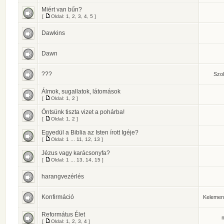
Miért van bűn?
[
Oldal:
1
,
2
,
3
,
4
,
5
]
Dawkins
Dawn
???
Szol
Álmok, sugallatok, látomások
[
Oldal:
1
,
2
]
Öntsünk tiszta vizet a pohárba!
[
Oldal:
1
,
2
]
Egyedül a Biblia az Isten írott Igéje?
[
Oldal:
1
...
11
,
12
,
13
]
Jézus vagy karácsonyfa?
[
Oldal:
1
...
13
,
14
,
15
]
harangvezérlés
Konfirmáció
Kelemen
Református Élet
m
[
Oldal:
1
,
2
,
3
,
4
]