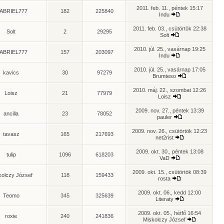
2011. feb. 11., péntek 15:17
ABRIEL777
182
225840
Indu
2011. feb. 03., csütörtök 22:38
Solt
2
29295
Solt
2010. júl. 25., vasárnap 19:25
ABRIEL777
157
203097
Indu
2010. júl. 25., vasárnap 17:05
kavics
30
97279
Brumteso
2010. máj. 22., szombat 12:26
Loisz
21
77979
Loisz
2009. nov. 27., péntek 13:39
ancilla
23
78052
pauler
2009. nov. 26., csütörtök 12:23
tavasz
165
217693
net2rist
2009. okt. 30., péntek 13:08
tulip
1096
618203
VaD
2009. okt. 15., csütörtök 08:39
kolczy József
118
159433
rosta
2009. okt. 06., kedd 12:00
Teomo
345
325639
Literaty
2009. okt. 05., hétfő 16:54
roxie
240
241836
Miskolczy József