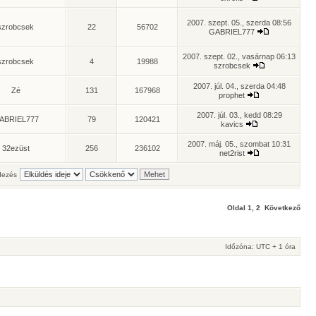
2007. szept. 05., szerda 08:56
szrobcsek
22
56702
GABRIEL777
2007. szept. 02., vasárnap 06:13
szrobcsek
4
19988
szrobcsek
2007. júl. 04., szerda 04:48
Zé
131
167968
prophet
2007. júl. 03., kedd 08:29
ABRIEL777
79
120421
kavics
2007. máj. 05., szombat 10:31
32ezüst
256
236102
net2rist
ezés
Oldal
1
,
2
Következő
Időzóna: UTC + 1 óra