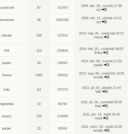
2026. ápr. 29., szerda 17:38
szrobcsek
87
151457
szj
2026. feb. 13., péntek 14:11
nemosinex
46
2904185
szj
2014. máj. 25., vasárnap 20:47
Literaty
198
313110
zsoca
2014. feb. 20., csütörtök 08:52
FM
110
229818
Erika
2014. feb. 05., szerda 17:55
pauler
40
139567
pauler
2013. aug. 08., csütörtök 13:05
Teomo
1492
766032
exrefis
2012. júl. 20., péntek 21:44
Indu
111
197373
VaD
2011. júl. 16., szombat 06:05
ngybetina
10
66794
Indu
2011. jún. 14., kedd 15:40
tavasz
128
219008
rosta
2011. márc. 29., kedd 10:29
pauler
22
85554
exrefis