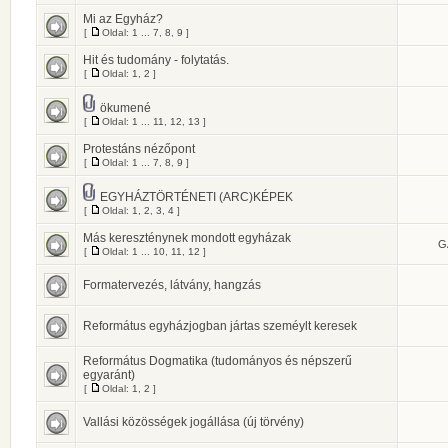
Mi az Egyház?
[
Oldal:
1
...
7
,
8
,
9
]
Hit és tudomány - folytatás.
[
Oldal:
1
,
2
]
ökumené
[
Oldal:
1
...
11
,
12
,
13
]
Protestáns nézőpont
[
Oldal:
1
...
7
,
8
,
9
]
EGYHÁZTÖRTÉNETI (ARC)KÉPEK
[
Oldal:
1
,
2
,
3
,
4
]
Más kereszténynek mondott egyházak
G
[
Oldal:
1
...
10
,
11
,
12
]
Formatervezés, látvány, hangzás
Református egyházjogban jártas szeméylt keresek
Református Dogmatika (tudományos és népszerű
egyaránt)
[
Oldal:
1
,
2
]
Vallási közösségek jogállása (új törvény)