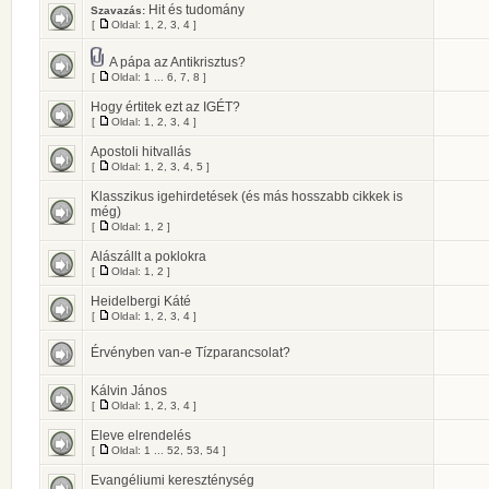
Hit és tudomány
Szavazás:
[
Oldal:
1
,
2
,
3
,
4
]
A pápa az Antikrisztus?
[
Oldal:
1
...
6
,
7
,
8
]
Hogy értitek ezt az IGÉT?
[
Oldal:
1
,
2
,
3
,
4
]
Apostoli hitvallás
[
Oldal:
1
,
2
,
3
,
4
,
5
]
Klasszikus igehirdetések (és más hosszabb cikkek is
még)
[
Oldal:
1
,
2
]
Alászállt a poklokra
[
Oldal:
1
,
2
]
Heidelbergi Káté
[
Oldal:
1
,
2
,
3
,
4
]
Érvényben van-e Tízparancsolat?
Kálvin János
[
Oldal:
1
,
2
,
3
,
4
]
Eleve elrendelés
[
Oldal:
1
...
52
,
53
,
54
]
Evangéliumi kereszténység