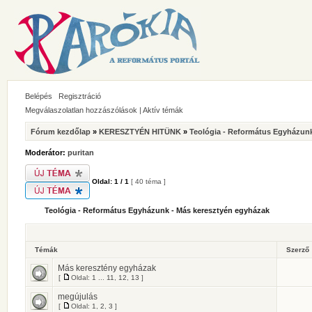
Belépés
Regisztráció
Megválaszolatlan hozzászólások
|
Aktív témák
Fórum kezdőlap
»
KERESZTYÉN HITÜNK
»
Teológia - Református Egyházunk
Moderátor:
puritan
Oldal:
1
/
1
[ 40 téma ]
Teológia - Református Egyházunk - Más keresztyén egyházak
Témák
Szerző
Más keresztény egyházak
[
Oldal:
1
...
11
,
12
,
13
]
megújulás
[
Oldal:
1
,
2
,
3
]