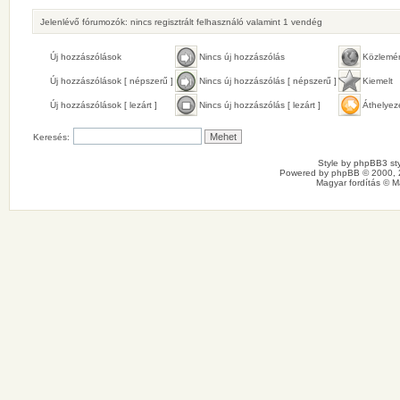
Jelenlévő fórumozók: nincs regisztrált felhasználó valamint 1 vendég
Új hozzászólások
Nincs új hozzászólás
Közlemé
Új hozzászólások [ népszerű ]
Nincs új hozzászólás [ népszerű ]
Kiemelt
Új hozzászólások [ lezárt ]
Nincs új hozzászólás [ lezárt ]
Áthelyez
Keresés:
Style by
phpBB3 sty
Powered by
phpBB
© 2000, 
Magyar fordítás ©
M