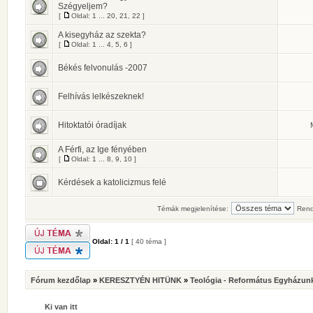
Szégyeljem?
[
Oldal:
1
...
20
,
21
,
22
]
A kisegyház az szekta?
[
Oldal:
1
...
4
,
5
,
6
]
Békés felvonulás -2007
Felhívás lelkészeknek!
Hitoktatói óradíjak
A Férfi, az Ige fényében
[
Oldal:
1
...
8
,
9
,
10
]
Kérdések a katolicizmus felé
Témák megjelenítése:
Rend
Oldal:
1
/
1
[ 40 téma ]
Fórum kezdőlap
»
KERESZTYÉN HITÜNK
»
Teológia - Református Egyházunk
Ki van itt