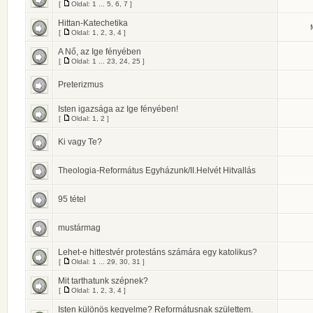
[
Oldal:
1
...
5
,
6
,
7
]
Hittan-Katechetika
[
Oldal:
1
,
2
,
3
,
4
]
A Nő, az Ige fényében
[
Oldal:
1
...
23
,
24
,
25
]
Preterizmus
Isten igazsága az Ige fényében!
[
Oldal:
1
,
2
]
Ki vagy Te?
Theologia-Református Egyházunk/II.Helvét Hitvallás
95 tétel
mustármag
Lehet-e hittestvér protestáns számára egy katolikus?
[
Oldal:
1
...
29
,
30
,
31
]
Mit tarthatunk szépnek?
[
Oldal:
1
,
2
,
3
,
4
]
Isten különös kegyelme? Reformátusnak születtem.