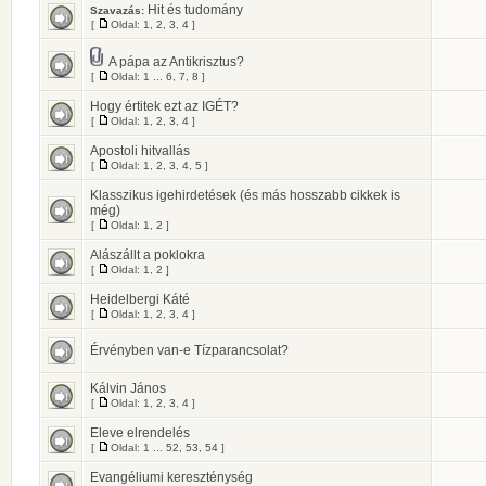
Hit és tudomány
Szavazás:
[
Oldal:
1
,
2
,
3
,
4
]
A pápa az Antikrisztus?
[
Oldal:
1
...
6
,
7
,
8
]
Hogy értitek ezt az IGÉT?
[
Oldal:
1
,
2
,
3
,
4
]
Apostoli hitvallás
[
Oldal:
1
,
2
,
3
,
4
,
5
]
Klasszikus igehirdetések (és más hosszabb cikkek is
még)
[
Oldal:
1
,
2
]
Alászállt a poklokra
[
Oldal:
1
,
2
]
Heidelbergi Káté
[
Oldal:
1
,
2
,
3
,
4
]
Érvényben van-e Tízparancsolat?
Kálvin János
[
Oldal:
1
,
2
,
3
,
4
]
Eleve elrendelés
[
Oldal:
1
...
52
,
53
,
54
]
Evangéliumi kereszténység