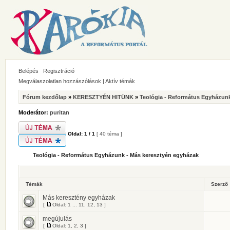
Belépés
Regisztráció
Megválaszolatlan hozzászólások
|
Aktív témák
Fórum kezdőlap
»
KERESZTYÉN HITÜNK
»
Teológia - Református Egyházunk
Moderátor:
puritan
Oldal:
1
/
1
[ 40 téma ]
Teológia - Református Egyházunk - Más keresztyén egyházak
Témák
Szerző
Más keresztény egyházak
[
Oldal:
1
...
11
,
12
,
13
]
megújulás
[
Oldal:
1
,
2
,
3
]