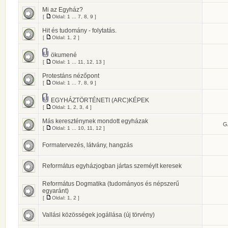
Mi az Egyház?
[
Oldal:
1
...
7
,
8
,
9
]
Hit és tudomány - folytatás.
[
Oldal:
1
,
2
]
ökumené
[
Oldal:
1
...
11
,
12
,
13
]
Protestáns nézőpont
[
Oldal:
1
...
7
,
8
,
9
]
EGYHÁZTÖRTÉNETI (ARC)KÉPEK
[
Oldal:
1
,
2
,
3
,
4
]
Más kereszténynek mondott egyházak
G
[
Oldal:
1
...
10
,
11
,
12
]
Formatervezés, látvány, hangzás
Református egyházjogban jártas szeméylt keresek
Református Dogmatika (tudományos és népszerű
egyaránt)
[
Oldal:
1
,
2
]
Vallási közösségek jogállása (új törvény)