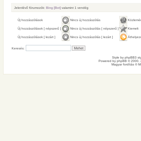
Jelenlévő fórumozók:
Bing [Bot]
valamint 1 vendég
Új hozzászólások
Nincs új hozzászólás
Közlemé
Új hozzászólások [ népszerű ]
Nincs új hozzászólás [ népszerű ]
Kiemelt
Új hozzászólások [ lezárt ]
Nincs új hozzászólás [ lezárt ]
Áthelyez
Keresés:
Style by
phpBB3 sty
Powered by
phpBB
© 2000, 
Magyar fordítás ©
M