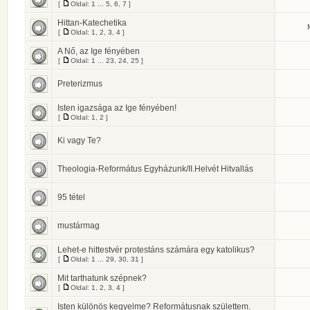
[
Oldal:
1
...
5
,
6
,
7
]
Hittan-Katechetika
[
Oldal:
1
,
2
,
3
,
4
]
A Nő, az Ige fényében
[
Oldal:
1
...
23
,
24
,
25
]
Preterizmus
Isten igazsága az Ige fényében!
[
Oldal:
1
,
2
]
Ki vagy Te?
Theologia-Református Egyházunk/II.Helvét Hitvallás
95 tétel
mustármag
Lehet-e hittestvér protestáns számára egy katolikus?
[
Oldal:
1
...
29
,
30
,
31
]
Mit tarthatunk szépnek?
[
Oldal:
1
,
2
,
3
,
4
]
Isten különös kegyelme? Reformátusnak születtem.