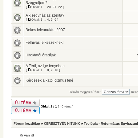
Szégyeljem?
[
Oldal:
1
...
20
,
21
,
22
]
A kisegyház az szekta?
[
Oldal:
1
...
4
,
5
,
6
]
Békés felvonulás -2007
Felhívás lelkészeknek!
Hitoktatói óradíjak
A Férfi, az Ige fényében
[
Oldal:
1
...
8
,
9
,
10
]
Kérdések a katolicizmus felé
Témák megjelenítése:
Rend
Oldal:
1
/
1
[ 40 téma ]
Fórum kezdőlap
»
KERESZTYÉN HITÜNK
»
Teológia - Református Egyházunk
Ki van itt