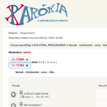
Belépés
Regisztráció
Megválaszolatlan hozzászólások
|
Aktív témák
Fórum kezdőlap
»
KULTÚRA, PROGRAMOK
»
Versek - történetek - zene - fil
Moderátor:
admin
Oldal:
1
/
1
[ 18 téma ]
Versek - történetek - zene - film
Témák
Szerz
a fórum saját verse
[
Oldal:
1
...
83
,
84
,
85
]
Mit olvastam?