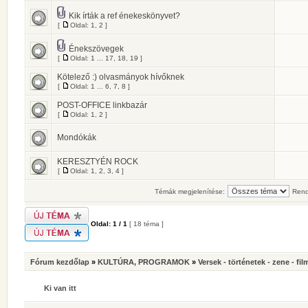
Kik írták a ref énekeskönyvet?
[
Oldal:
1
,
2
]
Énekszövegek
[
Oldal:
1
...
17
,
18
,
19
]
Kötelező :) olvasmányok hívőknek
[
Oldal:
1
...
6
,
7
,
8
]
POST-OFFICE linkbazár
[
Oldal:
1
,
2
]
Mondókák
KERESZTYÉN ROCK
[
Oldal:
1
,
2
,
3
,
4
]
Témák megjelenítése:
Rend
Oldal:
1
/
1
[ 18 téma ]
Fórum kezdőlap
»
KULTÚRA, PROGRAMOK
»
Versek - történetek - zene - fil
Ki van itt