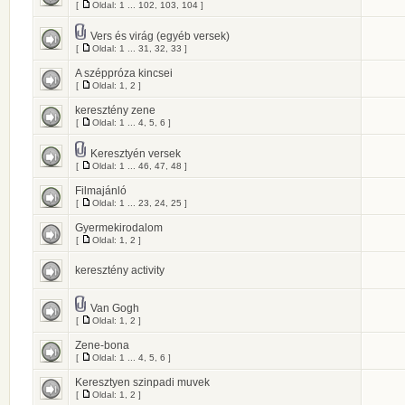
[
Oldal:
1
...
102
,
103
,
104
]
Vers és virág (egyéb versek)
[
Oldal:
1
...
31
,
32
,
33
]
A széppróza kincsei
[
Oldal:
1
,
2
]
keresztény zene
[
Oldal:
1
...
4
,
5
,
6
]
Keresztyén versek
[
Oldal:
1
...
46
,
47
,
48
]
Filmajánló
[
Oldal:
1
...
23
,
24
,
25
]
Gyermekirodalom
[
Oldal:
1
,
2
]
keresztény activity
Van Gogh
[
Oldal:
1
,
2
]
Zene-bona
[
Oldal:
1
...
4
,
5
,
6
]
Keresztyen szinpadi muvek
[
Oldal:
1
,
2
]