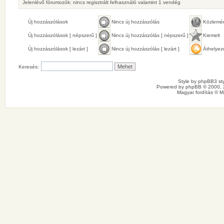
Jelenlévő fórumozók: nincs regisztrált felhasználó valamint 1 vendég
Új hozzászólások
Nincs új hozzászólás
Közlemé
Új hozzászólások [ népszerű ]
Nincs új hozzászólás [ népszerű ]
Kiemelt
Új hozzászólások [ lezárt ]
Nincs új hozzászólás [ lezárt ]
Áthelyez
Keresés:
Style by
phpBB3 sty
Powered by
phpBB
© 2000, 
Magyar fordítás ©
M