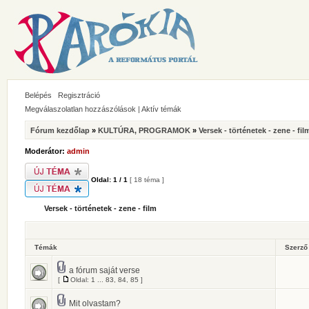
Belépés
Regisztráció
Megválaszolatlan hozzászólások
|
Aktív témák
Fórum kezdőlap
»
KULTÚRA, PROGRAMOK
»
Versek - történetek - zene - fil
Moderátor:
admin
Oldal:
1
/
1
[ 18 téma ]
Versek - történetek - zene - film
Témák
Szerz
a fórum saját verse
[
Oldal:
1
...
83
,
84
,
85
]
Mit olvastam?