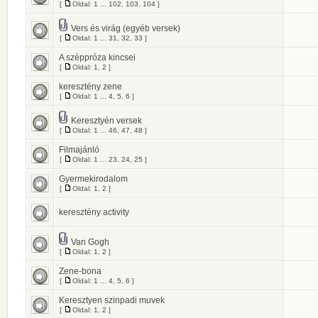
[
Oldal:
1
...
102
,
103
,
104
]
Vers és virág (egyéb versek)
[
Oldal:
1
...
31
,
32
,
33
]
A széppróza kincsei
[
Oldal:
1
,
2
]
keresztény zene
[
Oldal:
1
...
4
,
5
,
6
]
Keresztyén versek
[
Oldal:
1
...
46
,
47
,
48
]
Filmajánló
[
Oldal:
1
...
23
,
24
,
25
]
Gyermekirodalom
[
Oldal:
1
,
2
]
keresztény activity
Van Gogh
[
Oldal:
1
,
2
]
Zene-bona
[
Oldal:
1
...
4
,
5
,
6
]
Keresztyen szinpadi muvek
[
Oldal:
1
,
2
]