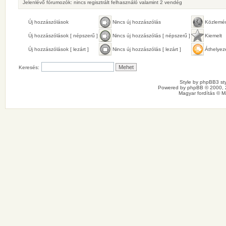
Jelenlévő fórumozók: nincs regisztrált felhasználó valamint 2 vendég
Új hozzászólások
Nincs új hozzászólás
Közlemé
Új hozzászólások [ népszerű ]
Nincs új hozzászólás [ népszerű ]
Kiemelt
Új hozzászólások [ lezárt ]
Nincs új hozzászólás [ lezárt ]
Áthelyez
Keresés:
Style by
phpBB3 sty
Powered by
phpBB
© 2000, 
Magyar fordítás ©
M