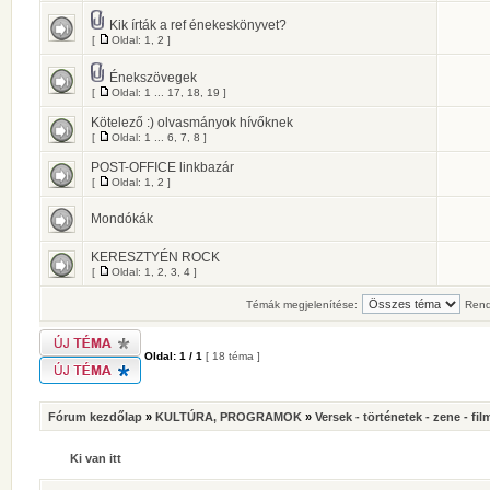
Kik írták a ref énekeskönyvet?
[
Oldal:
1
,
2
]
Énekszövegek
[
Oldal:
1
...
17
,
18
,
19
]
Kötelező :) olvasmányok hívőknek
[
Oldal:
1
...
6
,
7
,
8
]
POST-OFFICE linkbazár
[
Oldal:
1
,
2
]
Mondókák
KERESZTYÉN ROCK
[
Oldal:
1
,
2
,
3
,
4
]
Témák megjelenítése:
Rend
Oldal:
1
/
1
[ 18 téma ]
Fórum kezdőlap
»
KULTÚRA, PROGRAMOK
»
Versek - történetek - zene - fil
Ki van itt