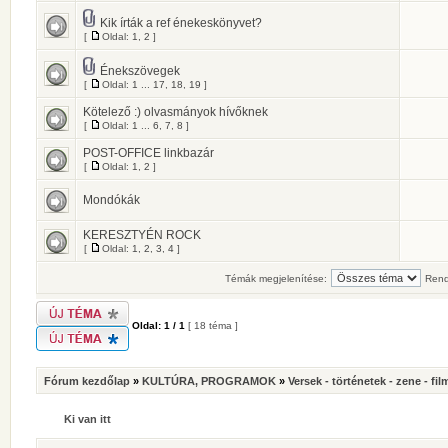
Kik írták a ref énekeskönyvet?
[
Oldal:
1
,
2
]
Énekszövegek
[
Oldal:
1
...
17
,
18
,
19
]
Kötelező :) olvasmányok hívőknek
[
Oldal:
1
...
6
,
7
,
8
]
POST-OFFICE linkbazár
[
Oldal:
1
,
2
]
Mondókák
KERESZTYÉN ROCK
[
Oldal:
1
,
2
,
3
,
4
]
Témák megjelenítése:
Rend
Oldal:
1
/
1
[ 18 téma ]
Fórum kezdőlap
»
KULTÚRA, PROGRAMOK
»
Versek - történetek - zene - fil
Ki van itt