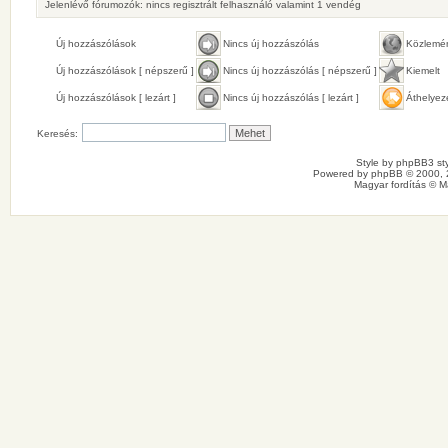
Jelenlévő fórumozók: nincs regisztrált felhasználó valamint 1 vendég
Új hozzászólások
Nincs új hozzászólás
Közlemé
Új hozzászólások [ népszerű ]
Nincs új hozzászólás [ népszerű ]
Kiemelt
Új hozzászólások [ lezárt ]
Nincs új hozzászólás [ lezárt ]
Áthelyez
Keresés:
Style by
phpBB3 sty
Powered by
phpBB
© 2000, 
Magyar fordítás ©
M