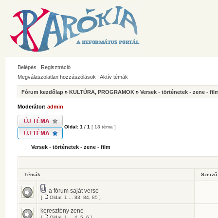
Belépés
Regisztráció
Megválaszolatlan hozzászólások
|
Aktív témák
Fórum kezdőlap
»
KULTÚRA, PROGRAMOK
»
Versek - történetek - zene - fil
Moderátor:
admin
Oldal:
1
/
1
[ 18 téma ]
Versek - történetek - zene - film
Témák
Szerz
a fórum saját verse
[
Oldal:
1
...
83
,
84
,
85
]
keresztény zene
[
Oldal:
1
...
4
,
5
,
6
]