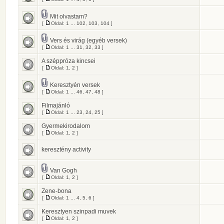
Mit olvastam?
[
Oldal:
1
...
102
,
103
,
104
]
Vers és virág (egyéb versek)
[
Oldal:
1
...
31
,
32
,
33
]
A széppróza kincsei
[
Oldal:
1
,
2
]
Keresztyén versek
[
Oldal:
1
...
46
,
47
,
48
]
Filmajánló
[
Oldal:
1
...
23
,
24
,
25
]
Gyermekirodalom
[
Oldal:
1
,
2
]
keresztény activity
Van Gogh
[
Oldal:
1
,
2
]
Zene-bona
[
Oldal:
1
...
4
,
5
,
6
]
Keresztyen szinpadi muvek
[
Oldal:
1
,
2
]