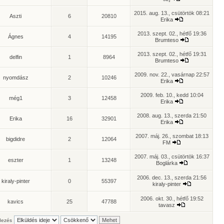
2015. aug. 13., csütörtök 08:21
Aszti
6
20810
Erika
2013. szept. 02., hétfő 19:36
Ágnes
4
14195
Brumteso
2013. szept. 02., hétfő 19:31
delfin
1
8964
Brumteso
2009. nov. 22., vasárnap 22:57
nyomdász
2
10246
Erika
2009. feb. 10., kedd 10:04
még1
3
12458
Erika
2008. aug. 13., szerda 21:50
Erika
16
32901
Erika
2007. máj. 26., szombat 18:13
bigdidre
2
12064
FM
2007. máj. 03., csütörtök 16:37
eszter
1
13248
Boglárka
2006. dec. 13., szerda 21:56
kiraly-pinter
0
55397
kiraly-pinter
2006. okt. 30., hétfő 19:52
kavics
25
47788
tavasz
ezés