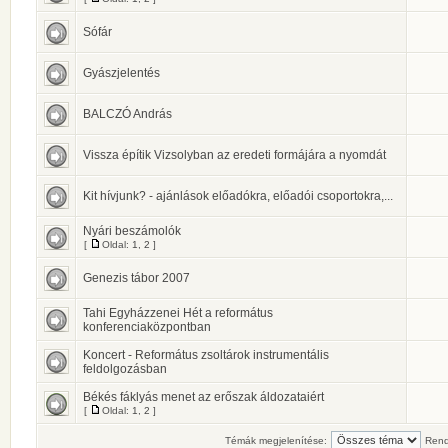
Sófár
Gyászjelentés
BALCZÓ András
Vissza építik Vizsolyban az eredeti formájára a nyomdát
Kit hívjunk? - ajánlások előadókra, előadói csoportokra,...
Nyári beszámolók
[
Oldal:
1
,
2
]
Genezis tábor 2007
Tahi Egyházzenei Hét a református
konferenciaközpontban
Koncert - Református zsoltárok instrumentális
feldolgozásban
Békés fáklyás menet az erőszak áldozataiért
[
Oldal:
1
,
2
]
Témák megjelenítése:
Rend