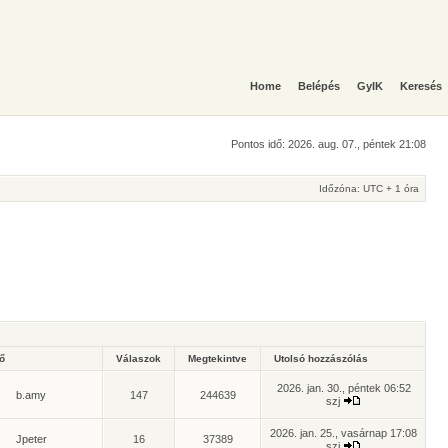
Home
Belépés
GyIK
Keresés
Pontos idő: 2026. aug. 07., péntek 21:08
Időzóna: UTC + 1 óra
ző
Válaszok
Megtekintve
Utolsó hozzászólás
2026. jan. 30., péntek 06:52
b.amy
147
244639
szj
2026. jan. 25., vasárnap 17:08
Jpeter
16
37389
szj