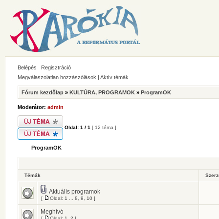
Belépés
Regisztráció
Megválaszolatlan hozzászólások
|
Aktív témák
Fórum kezdőlap
»
KULTÚRA, PROGRAMOK
»
ProgramOK
Moderátor:
admin
Oldal:
1
/
1
[ 12 téma ]
ProgramOK
Témák
Szer
Aktuális programok
[
Oldal:
1
...
8
,
9
,
10
]
Meghívó
[
Oldal:
1
,
2
]