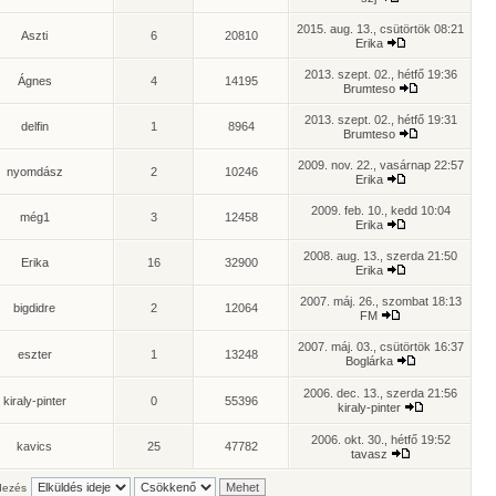
2015. aug. 13., csütörtök 08:21
Aszti
6
20810
Erika
2013. szept. 02., hétfő 19:36
Ágnes
4
14195
Brumteso
2013. szept. 02., hétfő 19:31
delfin
1
8964
Brumteso
2009. nov. 22., vasárnap 22:57
nyomdász
2
10246
Erika
2009. feb. 10., kedd 10:04
még1
3
12458
Erika
2008. aug. 13., szerda 21:50
Erika
16
32900
Erika
2007. máj. 26., szombat 18:13
bigdidre
2
12064
FM
2007. máj. 03., csütörtök 16:37
eszter
1
13248
Boglárka
2006. dec. 13., szerda 21:56
kiraly-pinter
0
55396
kiraly-pinter
2006. okt. 30., hétfő 19:52
kavics
25
47782
tavasz
ezés