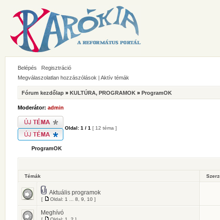
Belépés
Regisztráció
Megválaszolatlan hozzászólások
|
Aktív témák
Fórum kezdőlap
»
KULTÚRA, PROGRAMOK
»
ProgramOK
Moderátor:
admin
Oldal:
1
/
1
[ 12 téma ]
ProgramOK
Témák
Szer
Aktuális programok
[
Oldal:
1
...
8
,
9
,
10
]
Meghívó
[
Oldal:
1
,
2
]