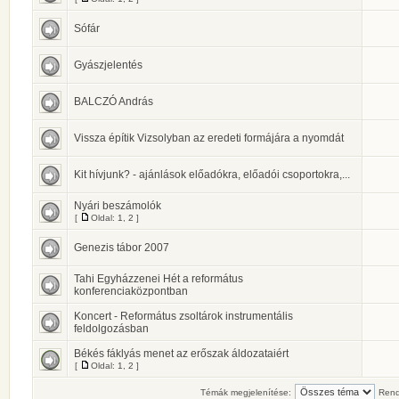
Sófár
Gyászjelentés
BALCZÓ András
Vissza építik Vizsolyban az eredeti formájára a nyomdát
Kit hívjunk? - ajánlások előadókra, előadói csoportokra,...
Nyári beszámolók
[
Oldal:
1
,
2
]
Genezis tábor 2007
Tahi Egyházzenei Hét a református
konferenciaközpontban
Koncert - Református zsoltárok instrumentális
feldolgozásban
Békés fáklyás menet az erőszak áldozataiért
[
Oldal:
1
,
2
]
Témák megjelenítése:
Rend