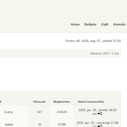
Home
Belépés
GyIK
Keresés
Pontos idő: 2026. aug. 07., péntek 07:50
Időzóna: UTC + 1 óra
ző
Válaszok
Megtekintve
Utolsó hozzászólás
2026. jan. 30., péntek 06:52
b.amy
147
244629
szj
2026. jan. 25., vasárnap 17:08
Jpeter
16
37388
szj