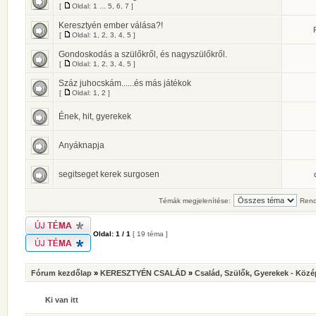
[
Oldal:
1
...
5
,
6
,
7
]
Keresztyén ember válása?!
[
Oldal:
1
,
2
,
3
,
4
,
5
]
Gondoskodás a szülőkről, és nagyszülőkről.
[
Oldal:
1
,
2
,
3
,
4
,
5
]
Száz juhocskám......és más játékok
[
Oldal:
1
,
2
]
Ének, hit, gyerekek
Anyáknapja
segitseget kerek surgosen
Témák megjelenítése:
Rend
Oldal:
1
/
1
[ 19 téma ]
Fórum kezdőlap
»
KERESZTYÉN CSALÁD
»
Család, Szülők, Gyerekek - Közé
Ki van itt