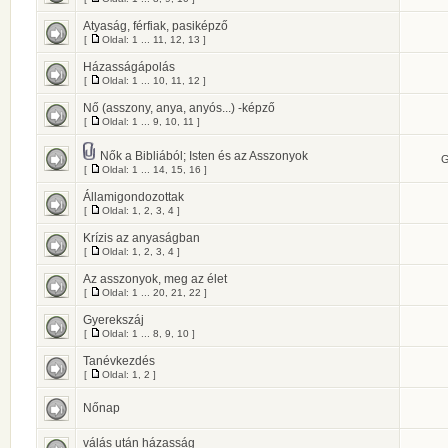
Atyaság, férfiak, pasiképző
[
Oldal:
1
...
11
,
12
,
13
]
Házasságápolás
[
Oldal:
1
...
10
,
11
,
12
]
Nő (asszony, anya, anyós...) -képző
[
Oldal:
1
...
9
,
10
,
11
]
Nők a Bibliából; Isten és az Asszonyok
G
[
Oldal:
1
...
14
,
15
,
16
]
Államigondozottak
[
Oldal:
1
,
2
,
3
,
4
]
Krízis az anyaságban
[
Oldal:
1
,
2
,
3
,
4
]
Az asszonyok, meg az élet
[
Oldal:
1
...
20
,
21
,
22
]
Gyerekszáj
[
Oldal:
1
...
8
,
9
,
10
]
Tanévkezdés
[
Oldal:
1
,
2
]
Nőnap
válás után házasság