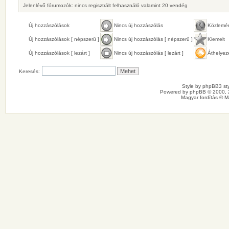
Jelenlévő fórumozók: nincs regisztrált felhasználó valamint 20 vendég
Új hozzászólások
Nincs új hozzászólás
Közlemé
Új hozzászólások [ népszerű ]
Nincs új hozzászólás [ népszerű ]
Kiemelt
Új hozzászólások [ lezárt ]
Nincs új hozzászólás [ lezárt ]
Áthelyez
Keresés:
Style by
phpBB3 sty
Powered by
phpBB
© 2000, 
Magyar fordítás ©
M