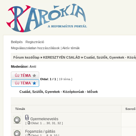
Belépés
Regisztráció
Megválaszolatlan hozzászólások
|
Aktív témák
Fórum kezdőlap
»
KERESZTYÉN CSALÁD
»
Család, Szülők, Gyerekek - Közé
Moderátor:
Anti
Oldal:
1
/
1
[ 19 téma ]
Család, Szülők, Gyerekek - Középkorúak - Idősek
Témák
Szerz
Gyermeknevelés
[
Oldal:
1
...
30
,
31
,
32
]
Fogamzás / gátlás
[
Oldal:
1
...
8
,
9
,
10
]