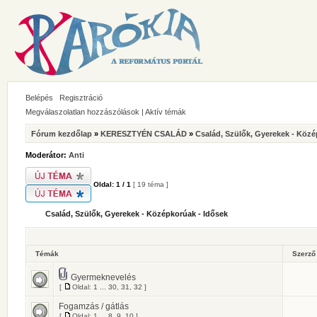
Belépés
Regisztráció
Megválaszolatlan hozzászólások
|
Aktív témák
Fórum kezdőlap
»
KERESZTYÉN CSALÁD
»
Család, Szülők, Gyerekek - Közé
Moderátor:
Anti
Oldal:
1
/
1
[ 19 téma ]
Család, Szülők, Gyerekek - Középkorúak - Idősek
Témák
Szerz
Gyermeknevelés
[
Oldal:
1
...
30
,
31
,
32
]
Fogamzás / gátlás
[
Oldal:
1
...
8
,
9
,
10
]