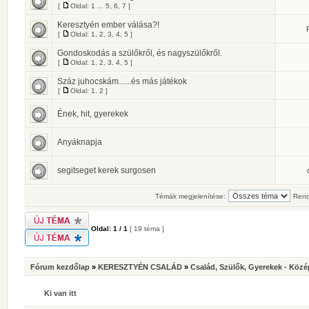
[
Oldal:
1
...
5
,
6
,
7
]
Keresztyén ember válása?!
[
Oldal:
1
,
2
,
3
,
4
,
5
]
Gondoskodás a szülőkről, és nagyszülőkről.
[
Oldal:
1
,
2
,
3
,
4
,
5
]
Száz juhocskám......és más játékok
[
Oldal:
1
,
2
]
Ének, hit, gyerekek
Anyáknapja
segitseget kerek surgosen
Témák megjelenítése:
Rend
Oldal:
1
/
1
[ 19 téma ]
Fórum kezdőlap
»
KERESZTYÉN CSALÁD
»
Család, Szülők, Gyerekek - Közé
Ki van itt