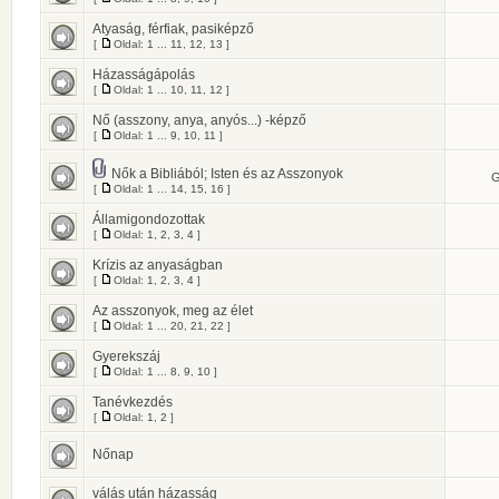
Atyaság, férfiak, pasiképző
[
Oldal:
1
...
11
,
12
,
13
]
Házasságápolás
[
Oldal:
1
...
10
,
11
,
12
]
Nő (asszony, anya, anyós...) -képző
[
Oldal:
1
...
9
,
10
,
11
]
Nők a Bibliából; Isten és az Asszonyok
G
[
Oldal:
1
...
14
,
15
,
16
]
Államigondozottak
[
Oldal:
1
,
2
,
3
,
4
]
Krízis az anyaságban
[
Oldal:
1
,
2
,
3
,
4
]
Az asszonyok, meg az élet
[
Oldal:
1
...
20
,
21
,
22
]
Gyerekszáj
[
Oldal:
1
...
8
,
9
,
10
]
Tanévkezdés
[
Oldal:
1
,
2
]
Nőnap
válás után házasság