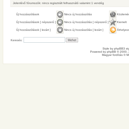
Jelenlévő fórumozók: nincs regisztrált felhasználó valamint 1 vendég
Új hozzászólások
Nincs új hozzászólás
Közlemé
Új hozzászólások [ népszerű ]
Nincs új hozzászólás [ népszerű ]
Kiemelt
Új hozzászólások [ lezárt ]
Nincs új hozzászólás [ lezárt ]
Áthelyez
Keresés:
Style by
phpBB3 sty
Powered by
phpBB
© 2000, 
Magyar fordítás ©
M