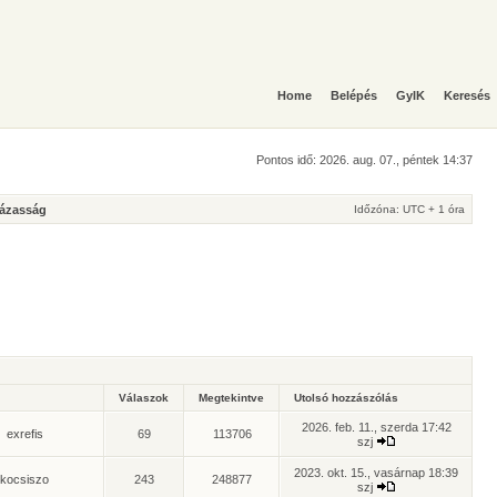
Home
Belépés
GyIK
Keresés
Pontos idő: 2026. aug. 07., péntek 14:37
Házasság
Időzóna: UTC + 1 óra
Válaszok
Megtekintve
Utolsó hozzászólás
2026. feb. 11., szerda 17:42
exrefis
69
113706
szj
2023. okt. 15., vasárnap 18:39
kocsiszo
243
248877
szj