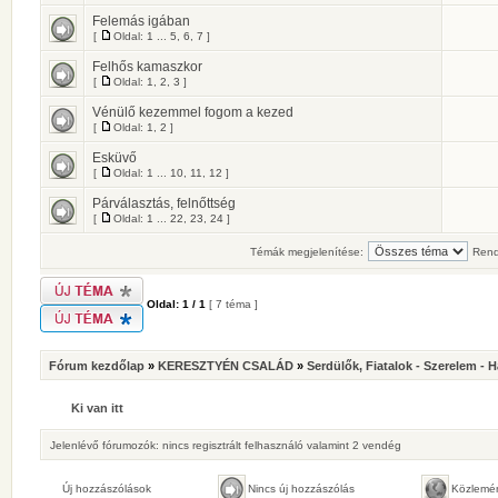
Felemás igában
[
Oldal:
1
...
5
,
6
,
7
]
Felhős kamaszkor
[
Oldal:
1
,
2
,
3
]
Vénülő kezemmel fogom a kezed
[
Oldal:
1
,
2
]
Esküvő
[
Oldal:
1
...
10
,
11
,
12
]
Párválasztás, felnőttség
[
Oldal:
1
...
22
,
23
,
24
]
Témák megjelenítése:
Rend
Oldal:
1
/
1
[ 7 téma ]
Fórum kezdőlap
»
KERESZTYÉN CSALÁD
»
Serdülők, Fiatalok - Szerelem - 
Ki van itt
Jelenlévő fórumozók: nincs regisztrált felhasználó valamint 2 vendég
Új hozzászólások
Nincs új hozzászólás
Közlemé