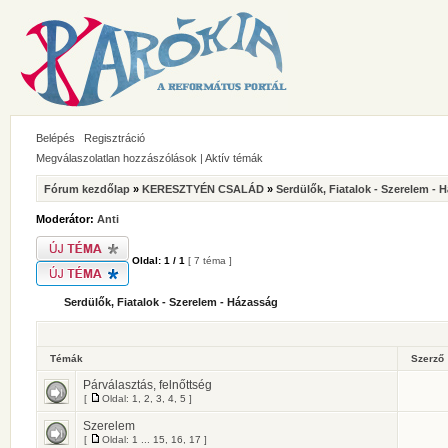
Belépés
Regisztráció
Megválaszolatlan hozzászólások
|
Aktív témák
Fórum kezdőlap
»
KERESZTYÉN CSALÁD
»
Serdülők, Fiatalok - Szerelem - 
Moderátor:
Anti
Oldal:
1
/
1
[ 7 téma ]
Serdülők, Fiatalok - Szerelem - Házasság
Témák
Szerző
Párválasztás, felnőttség
[
Oldal:
1
,
2
,
3
,
4
,
5
]
Szerelem
[
Oldal:
1
...
15
,
16
,
17
]