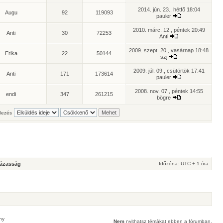
2014. jún. 23., hétfő 18:04
Augu
92
119093
pauler
2010. márc. 12., péntek 20:49
Anti
30
72253
Anti
2009. szept. 20., vasárnap 18:48
Erika
22
50144
szj
2009. júl. 09., csütörtök 17:41
Anti
171
173614
pauler
2008. nov. 07., péntek 14:55
endi
347
261215
bögre
ezés
Házasság
Időzóna: UTC + 1 óra
ny
Nem
nyithatsz témákat ebben a fórumban.